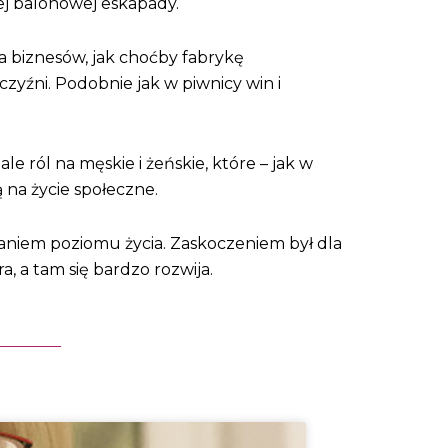
j balonowej eskapady.
a biznesów, jak choćby fabrykę
czyźni. Podobnie jak w piwnicy win i
e ról na męskie i żeńskie, które – jak w
na życie społeczne.
zaniem poziomu życia. Zaskoczeniem był dla
 a tam się bardzo rozwija.