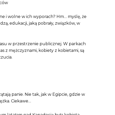
lców
ielne i wolne w ich wyporach? Hm… myślę, że
zą, edukacji, jaką pobrały, związków, w
czasu w przestrzenie publicznej. W parkach
zas z mężczyznami, kobiety z kobietami, są
zucia.
tają panie. Nie tak, jak w Egipcie, gdzie w
ciężka. Ciekawe…
ym latałam nad Kapadocją była kobieta.