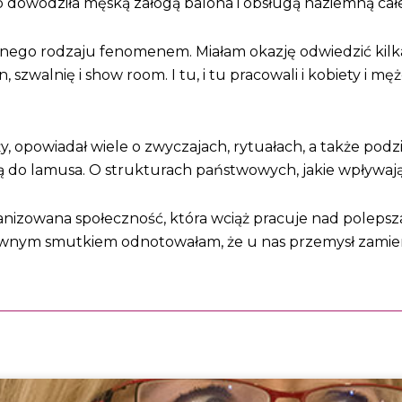
dowodziła męską załogą balona i obsługą naziemną całe
wnego rodzaju fenomenem. Miałam okazję odwiedzić kilk
zwalnię i show room. I tu, i tu pracowali i kobiety i męż
 opowiadał wiele o zwyczajach, rytuałach, a także podzial
 do lamusa. O strukturach państwowych, jakie wpływają 
ganizowana społeczność, która wciąż pracuje nad poleps
wnym smutkiem odnotowałam, że u nas przemysł zamiera,