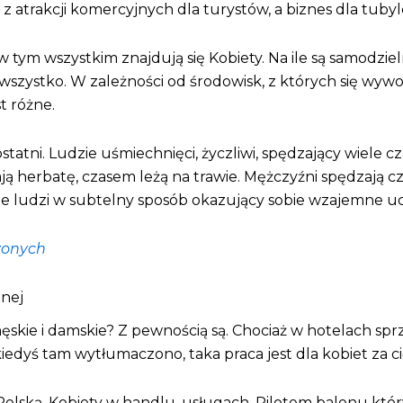
 z atrakcji komercyjnych dla turystów, a biznes dla tuby
k w tym wszystkim znajdują się Kobiety. Na ile są samodz
wszystko. W zależności od środowisk, z których się wywod
t różne.
statni. Ludzie uśmiechnięci, życzliwi, spędzający wiele 
jają herbatę, czasem leżą na trawie. Mężczyźni spędzają c
ebie ludzi w subtelny sposób okazujący sobie wzajemne uc
zonych
znej
ęskie i damskie? Z pewnością są. Chociaż w hotelach sprzą
kiedyś tam wytłumaczono, taka praca jest dla kobiet za 
Polską. Kobiety w handlu, usługach. Pilotem balonu któr