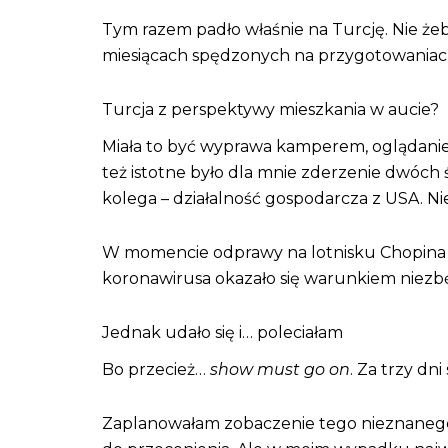
Tym razem padło właśnie na Turcję. Nie że
miesiącach spędzonych na przygotowania
Turcja z perspektywy mieszkania w aucie?
Miała to być wyprawa kamperem, oglądanie 
też istotne było dla mnie zderzenie dwóch
kolega – działalność gospodarcza z USA. Ni
W momencie odprawy na lotnisku Chopina oka
koronawirusa okazało się warunkiem niezb
Jednak udało się i… poleciałam
Bo przecież…
show must go on
. Za trzy dn
Zaplanowałam zobaczenie tego nieznanego m