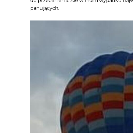
do przecenienia. Ale w moim wypadku najwa
panujących.