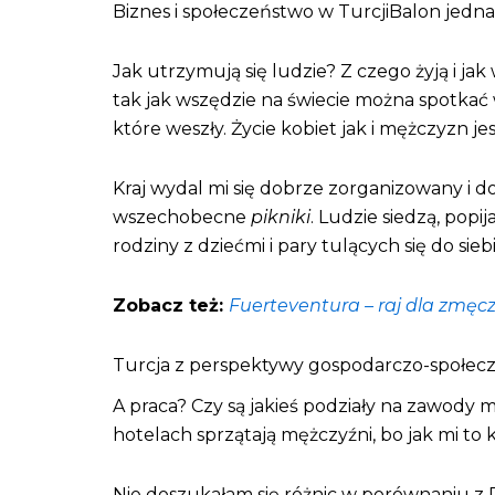
Biznes i społeczeństwo w TurcjiBalon jedna
Jak utrzymują się ludzie? Z czego żyją i ja
tak jak wszędzie na świecie można spotkać 
które weszły. Życie kobiet jak i mężczyzn jes
Kraj wydal mi się dobrze zorganizowany i do
wszechobecne
pikniki
. Ludzie siedzą, popi
rodziny z dziećmi i pary tulących się do si
Zobacz też:
Fuerteventura – raj dla zmęc
Turcja z perspektywy gospodarczo-społec
A praca? Czy są jakieś podziały na zawody m
hotelach sprzątają mężczyźni, bo jak mi to 
Nie doszukałam się różnic w porównaniu z 