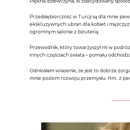
Piękna dziewczyna, w zdecydowany sposób 
Przedsiębiorczość w Turcji są dla mnie pe
ekskluzywnych ubrań dla kobiet i mężczyzn, s
ogromnym salonie z biżuterią.
Przewodnik, który towarzyszył mi w podróży,
innych częściach świata – pomału odchodzą
Odniosłam wrażenie, że jest to dobrze zor
mnie poziom rozwoju przemysłu. Hm.. z pe