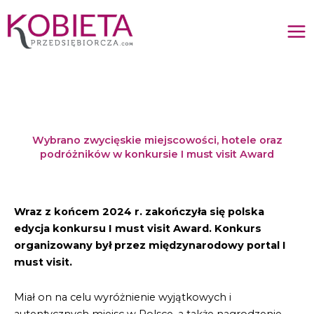
Przejdź
do
treści
Wybrano zwycięskie miejscowości, hotele oraz
podróżników w konkursie I must visit Award
Wraz z końcem 2024 r. zakończyła się polska
edycja konkursu I must visit Award. Konkurs
organizowany był przez międzynarodowy portal I
must visit.
Miał on na celu wyróżnienie wyjątkowych i
autentycznych miejsc w Polsce, a także nagrodzenie