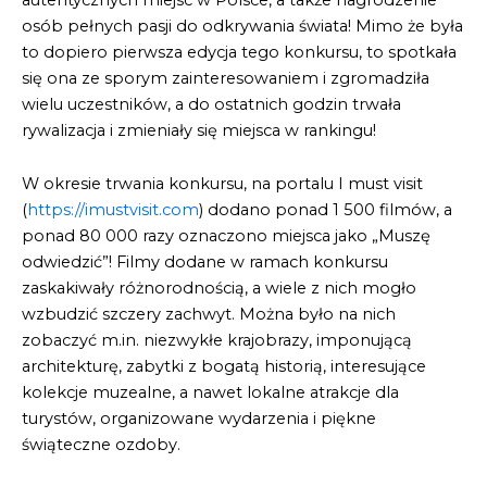
osób pełnych pasji do odkrywania świata! Mimo że była
to dopiero pierwsza edycja tego konkursu, to spotkała
się ona ze sporym zainteresowaniem i zgromadziła
wielu uczestników, a do ostatnich godzin trwała
rywalizacja i zmieniały się miejsca w rankingu!
W okresie trwania konkursu, na portalu I must visit
(
https://imustvisit.com
) dodano ponad 1 500 filmów, a
ponad 80 000 razy oznaczono miejsca jako „Muszę
odwiedzić”! Filmy dodane w ramach konkursu
zaskakiwały różnorodnością, a wiele z nich mogło
wzbudzić szczery zachwyt. Można było na nich
zobaczyć m.in. niezwykłe krajobrazy, imponującą
architekturę, zabytki z bogatą historią, interesujące
kolekcje muzealne, a nawet lokalne atrakcje dla
turystów, organizowane wydarzenia i piękne
świąteczne ozdoby.