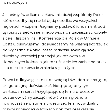
rozwojowych.
Jesteśmy świadkami kiełkowania dużej wspólnoty Polek,
które osiedliły się i nadal będą osiedlać we wszystkich
regionach Hiszpanii.Pragniemy postawić fundament pod
tę rosnącą sieć wzajemnego wsparcia, zapraszając kobiety
z całej Hiszpanii na I Konferencję dla Polek w Orihuela
Costa.Obserwujemy i doświadczamy na własnej skórze, jak
po wyjeździe z Polski, nasze rodaczki uwalniają swój
tłumiony wcześniej potencjał, jak rozkwitają w
słonecznych kolorach, jak rozluźnia się ich zaciskane przez
lata ciało i całkowicie zmienia się ich życie.
Powoli odkrywają, kim naprawdę są i świadomie kreują to,
czego pragną doświadczać, kierując się przy tym
wartościami serca.Przyglądając się temu procesowi,
postanowiłyśmy zacząć mówić o nim głośno, a
równocześnie pragniemy wesprzeć ten indywidualny
rozwój kobiecości w Polkach poprzez przekazanie