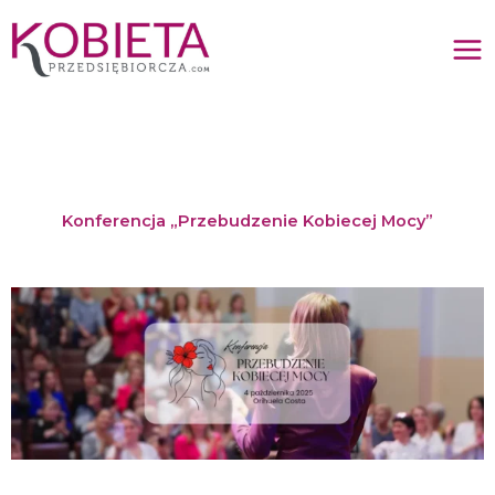
Przejdź
do
treści
Konferencja „Przebudzenie Kobiecej Mocy”