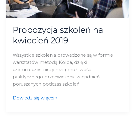
Propozycja szkoleń na
kwiecień 2019
Wszystkie szkolenia prowadzone są w formie
warsztatów metodą Kolba, dzięki
czemu uczestniczy mają możliwość
praktycznego przećwiczenia zagadnień
poruszanych podczas szkoleń.
Dowiedz się więcej »