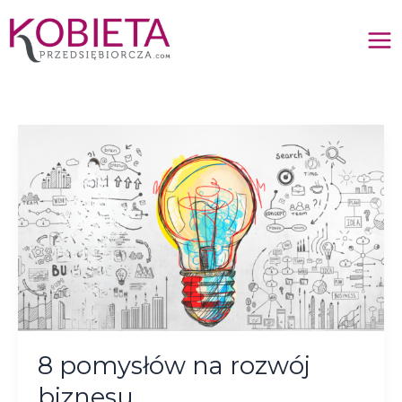
Przejdź
do
treści
8
pomysłów
na
rozwój
biznesu
8 pomysłów na rozwój
biznesu