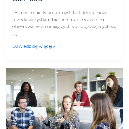
Biznes to nie tylko pomysł. To także, a może
przede wszystkim bieżące monitorowanie i
obserowanie zmieniających się i pojawiających się
[…]
Dowiedz się więcej »
Propozycja
szkoleń
na
kwiecień
2019