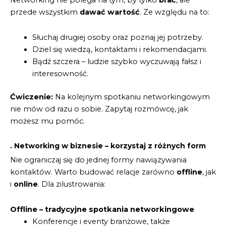
Networking nie polega na tym, by tylko
brać
, ale
przede wszystkim
dawać wartość
. Ze względu na to:
Słuchaj drugiej osoby oraz poznaj jej potrzeby.
Dziel się wiedzą, kontaktami i rekomendacjami.
Bądź szczera – ludzie szybko wyczuwają fałsz i
interesowność.
Ćwiczenie:
Na kolejnym spotkaniu networkingowym
nie mów od razu o sobie. Zapytaj rozmówcę, jak
możesz mu pomóc.
. Networking w biznesie – korzystaj z różnych form
Nie ograniczaj się do jednej formy nawiązywania
kontaktów. Warto budować relacje zarówno
offline
, jak
i
online
. Dla zilustrowania:
Offline – tradycyjne spotkania networkingowe
Konferencje i eventy branżowe, także