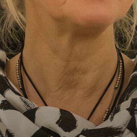
Nasza idea
Przedsiębiorczość to stan ducha, a nie
zawartość portfela. Działanie, poszukiwanie,
kreatywne myślenie, współpraca – to właśnie
jest przedsiębiorczość!
Tej idei hołdujemy i tę ideę propagujemy.
"Życie jest po to, żeby było fajnie!"