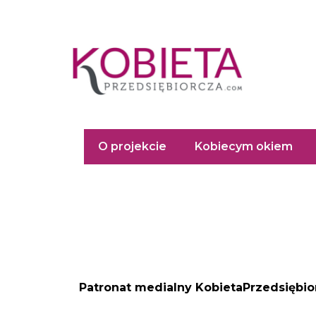
Przejdź
do
treści
O projekcie
Kobiecym okiem
Patronat medialny KobietaPrzedsiębi