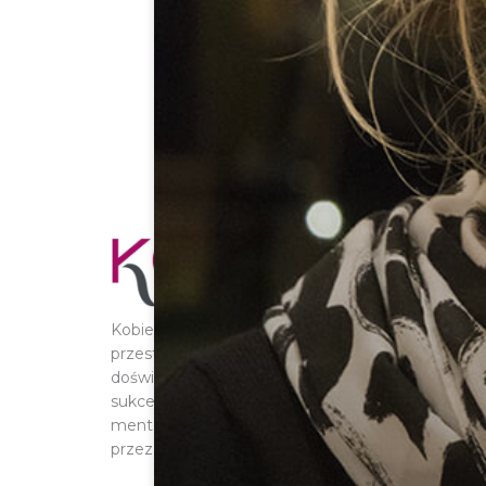
Kobieta Przedsiębiorcza.com jest wirtualną
przestrzenią, która służy wymianie informacji i
doświadczeń. Według nas kluczem do
sukcesu są: networking – współpraca i
mentoring – najstarsza metoda uczenia ludzi
przez ludzi.