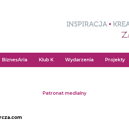
BiznesAria
Klub K
Wydarzenia
Projekty
Patronat medialny
orcza.com