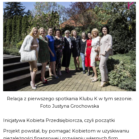
Relacja z pierwszego spotkania Klubu K w tym sezonie.
Foto Justyna Grochowska
Inicjatywa Kobieta Przedsiębiorcza, czyli początki
Projekt powstał, by pomagać Kobietom w uzyskiwaniu
niezależności finansowej i rozwijaniu własnych firm.