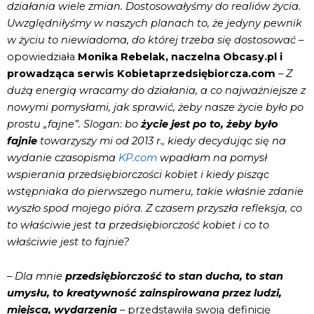
działania wiele zmian. Dostosowałyśmy do realiów życia.
Uwzględniłyśmy w naszych planach to, że jedyny pewnik
w życiu to niewiadoma, do której trzeba się dostosować
–
opowiedziała
Monika Rebelak, naczelna Obcasy.pl i
prowadząca serwis Kobietaprzedsiębiorcza.com
–
Z
dużą energią wracamy do działania, a co najważniejsze z
nowymi pomysłami, jak sprawić, żeby nasze życie było po
prostu „fajne”.
Slogan: bo
ż
ycie jest po to, żeby było
fajnie
towarzyszy mi od 2013 r., kiedy decydując się na
wydanie czasopisma
KP.com
wpadłam na pomysł
wspierania przedsiębiorczości kobiet i kiedy pisząc
wstępniaka do pierwszego numeru, takie właśnie zdanie
wyszło spod mojego pióra. Z czasem przyszła refleksja, co
to właściwie jest ta przedsiębiorczość kobiet i co to
właściwie jest to fajnie?
–
Dla mnie
przedsiębiorczość to stan ducha, to stan
umysłu, to kreatywność zainspirowana przez ludzi,
miejsca, wydarzenia
– przedstawiła swoją definicję