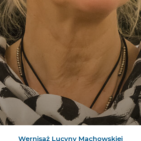
Nasza idea
Przedsiębiorczość to stan ducha, a nie
zawartość portfela. Działanie, poszukiwanie,
kreatywne myślenie, współpraca – to właśnie
jest przedsiębiorczość!
Tej idei hołdujemy i tę ideę propagujemy.
"Życie jest po to, żeby było fajnie!"
Wernisaż Lucyny Machowskiej