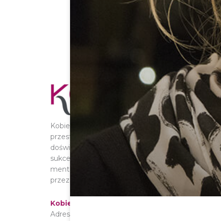
Kobieta Przedsiębiorcza.com jest wirtualną
przestrzenią, która służy wymianie informacji i
doświadczeń. Według nas kluczem do
sukcesu są: networking – współpraca i
mentoring – najstarsza metoda uczenia ludzi
przez ludzi.
KobietaPrzedsiębiorcza.com
Adres: ul. Dyliżansowa 1