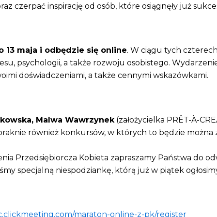
az czerpać inspirację od osób, które osiągnęły już sukces
o 13 maja i odbędzie się online
. W ciągu tych czterec
esu, psychologii, a także rozwoju osobistego. Wydarzenie
ę swoimi doświadczeniami, a także cennymi wskazówkami.
likowska, Malwa Wawrzynek
(założycielka PRÊT-À-CREA
braknie również konkursów, w których to będzie można 
enia Przedsiębiorcza Kobieta zapraszamy Państwa do o
śmy specjalną niespodziankę, którą już w piątek ogłosi
cc.clickmeeting.com/maraton-online-z-pk/register