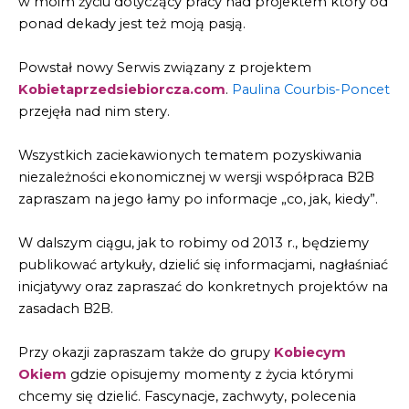
w moim życiu dotyczący pracy nad projektem który od
ponad dekady jest też moją pasją.
Powstał nowy Serwis związany z projektem
Kobietaprzedsiebiorcza.com
.
Paulina Courbis-Poncet
przejęła nad nim stery.
Wszystkich zaciekawionych tematem pozyskiwania
niezależności ekonomicznej w wersji współpraca B2B
zapraszam na jego łamy po informacje „co, jak, kiedy”.
W dalszym ciągu, jak to robimy od 2013 r., będziemy
publikować artykuły, dzielić się informacjami, nagłaśniać
inicjatywy oraz zapraszać do konkretnych projektów na
zasadach B2B.
Przy okazji zapraszam także do grupy
Kobiecym
Okiem
gdzie opisujemy momenty z życia którymi
chcemy się dzielić. Fascynacje, zachwyty, polecenia