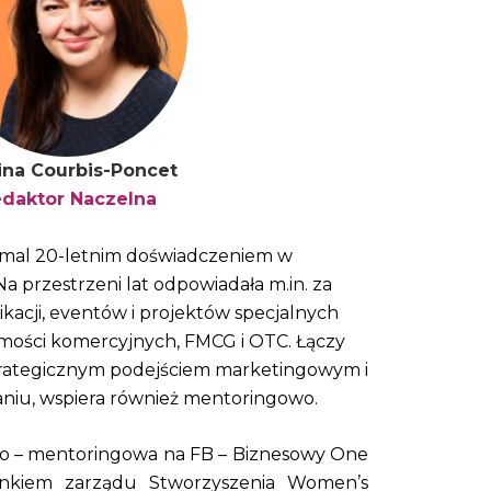
ina Courbis-Poncet
daktor Naczelna
iemal 20-letnim doświadczeniem w
 Na przestrzeni lat odpowiadała m.in. za
ikacji, eventów i projektów specjalnych
omości komercyjnych, FMCG i OTC. Łączy
strategicznym podejściem marketingowym i
łaniu, wspiera również mentoringowo.
o – mentoringowa na FB – Biznesowy One
nkiem zarządu Stworzyszenia Women’s