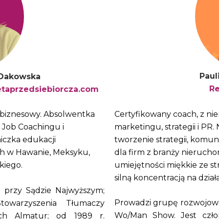
Paul
) Dakowska
Re
taprzedsiebiorcza.com
Certyfikowany coach, z n
t biznesowy. Absolwentka
marketingu, strategii i PR.
 Job Coachingu i
tworzenie strategii, komun
czka edukacji
dla firm z branży nieruch
ch w Hawanie, Meksyku,
umiejętności miękkie ze 
kiego.
silną koncentracją na dzia
o przy Sądzie Najwyższym;
Prowadzi grupę rozwojow
towarzyszenia Tłumaczy
Wo/Man Show. Jest czło
ych Almatur; od 1989 r.