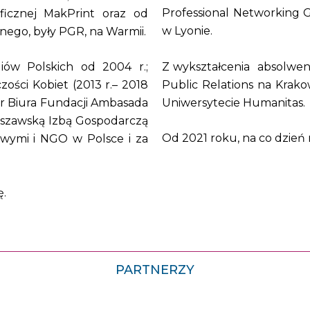
Professional Networking 
aficznej MakPrint oraz od
w Lyonie.
lnego, były PGR, na Warmii.
Z wykształcenia absolwen
ów Polskich od 2004 r.;
Public Relations na Krako
ości Kobiet (2013 r.– 2018
Uniwersytecie Humanitas.
tor Biura Fundacji Ambasada
arszawską Izbą Gospodarczą
Od 2021 roku, na co dzień 
owymi i NGO w Polsce i za
ę.
PARTNERZY