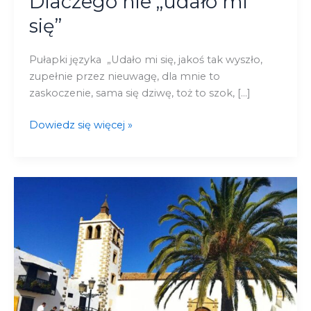
Dlaczego nie „udało mi
się”
Pułapki języka „Udało mi się, jakoś tak wyszło,
zupełnie przez nieuwagę, dla mnie to
zaskoczenie, sama się dziwę, toż to szok, […]
Dowiedz się więcej »
Rajska
Fuerteventura
–
raj
dla
zmęczonych