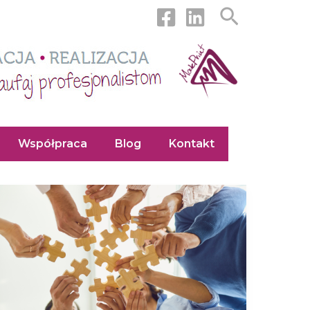
Szukaj
Współpraca
Blog
Kontakt
Przedsiębiorczość
to
stan
ducha