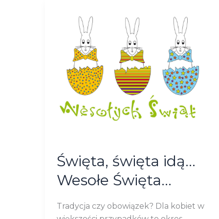
Święta,
święta
idą…
Wesołe
Święta…
Święta, święta idą…
Wesołe Święta…
Tradycja czy obowiązek? Dla kobiet w
większości przypadków to okres