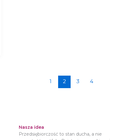
1
2
3
4
Nasza idea
Przedsiębiorczość to stan ducha, a nie