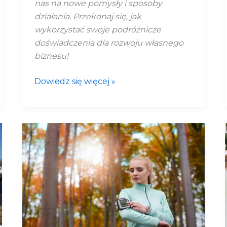
nas na nowe pomysły i sposoby
działania. Przekonaj się, jak
wykorzystać swoje podróżnicze
doświadczenia dla rozwoju własnego
biznesu!
Dowiedz się więcej »
Jak
utrzymać
formę
jesienią
i
zimą?