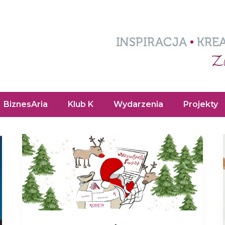
BiznesAria
Klub K
Wydarzenia
Projekty
Wesołych
Świąt