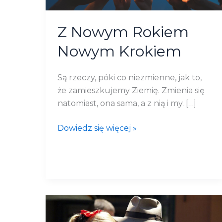
Z Nowym Rokiem
Nowym Krokiem
Są rzeczy, póki co niezmienne, jak to,
że zamieszkujemy Ziemię. Zmienia się
natomiast, ona sama, a z nią i my. […]
Dowiedz się więcej »
Emeryt
czy