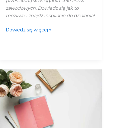
przeszkodą w osiąganiu sukcesów
zawodowych. Dowiedz się jak to
możliwe i znajdź inspirację do działania!
Dowiedz się więcej »
Nowy
wymiar
planowania
–
Bullet
Journal